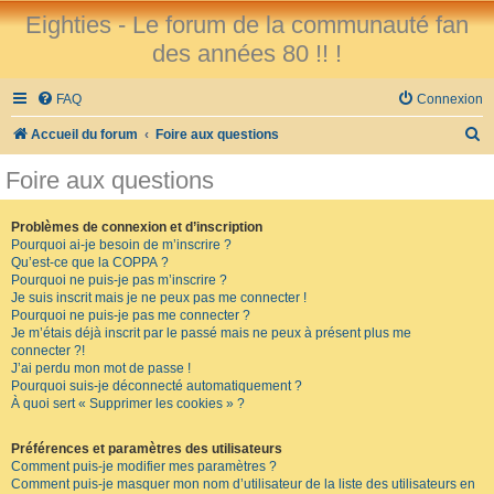
Eighties - Le forum de la communauté fan
des années 80 !! !
FAQ
Connexion
R
Accueil du forum
Foire aux questions
e
Foire aux questions
c
h
Problèmes de connexion et d’inscription
Pourquoi ai-je besoin de m’inscrire ?
e
Qu’est-ce que la COPPA ?
r
Pourquoi ne puis-je pas m’inscrire ?
Je suis inscrit mais je ne peux pas me connecter !
c
Pourquoi ne puis-je pas me connecter ?
Je m’étais déjà inscrit par le passé mais ne peux à présent plus me
h
connecter ?!
e
J’ai perdu mon mot de passe !
Pourquoi suis-je déconnecté automatiquement ?
r
À quoi sert « Supprimer les cookies » ?
Préférences et paramètres des utilisateurs
Comment puis-je modifier mes paramètres ?
Comment puis-je masquer mon nom d’utilisateur de la liste des utilisateurs en