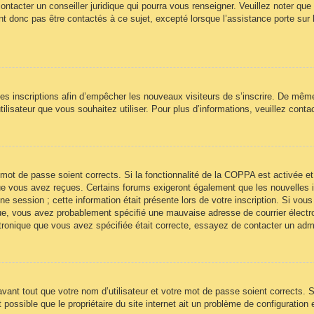
ontacter un conseiller juridique qui pourra vous renseigner. Veuillez noter qu
t donc pas être contactés à ce sujet, excepté lorsque l’assistance porte sur 
 les inscriptions afin d’empêcher les nouveaux visiteurs de s’inscrire. De mêm
’utilisateur que vous souhaitez utiliser. Pour plus d’informations, veuillez cont
re mot de passe soient corrects. Si la fonctionnalité de la COPPA est activée
 que vous avez reçues. Certains forums exigeront également que les nouvelles 
ne session ; cette information était présente lors de votre inscription. Si vous
ue, vous avez probablement spécifié une mauvaise adresse de courrier électroni
ectronique que vous avez spécifiée était correcte, essayez de contacter un adm
ant tout que votre nom d’utilisateur et votre mot de passe soient corrects. Si
ossible que le propriétaire du site internet ait un problème de configuration et