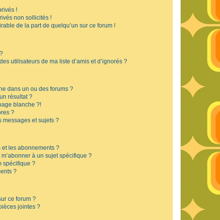
rivés !
vés non sollicités !
irable de la part de quelqu’un sur ce forum !
 ?
s utilisateurs de ma liste d’amis et d’ignorés ?
he dans un ou des forums ?
n résultat ?
page blanche ?!
res ?
 messages et sujets ?
is et les abonnements ?
 m’abonner à un sujet spécifique ?
 spécifique ?
ents ?
sur ce forum ?
ièces jointes ?