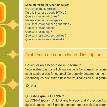
Mise en forme et types de sujets
Qu’est-ce que le BBCode ?
Puis-je insérer du code HTML ?
Que sont les émoticônes ?
Puis-je insérer des images ?
Que sont les annonces générales ?
Que sont les annonces ?
Que sont les notes ?
Que sont les sujets verrouillés ?
Que sont les icônes de sujet ?
Problèmes de connexion et d’inscription
Pourquoi ai-je besoin de m’inscrire ?
Vous n’êtes pas dans l’obligation de le faire, mais les adm
avoir accès à des fonctionnalités supplémentaires qui ne son
électroniques aux autres utilisateurs, l’adhésion à un group
Haut
Qu’est-ce que la COPPA ?
La COPPA (pour « Child Online Privacy and Protection Act »
âgés de moins de 13 ans un consentement écrit des parent