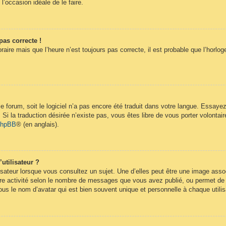
 l’occasion idéale de le faire.
pas correcte !
raire mais que l’heure n’est toujours pas correcte, il est probable que l’horlog
 le forum, soit le logiciel n’a pas encore été traduit dans votre langue. Essay
. Si la traduction désirée n’existe pas, vous êtes libre de vous porter volont
 phpBB
® (en anglais).
utilisateur ?
isateur lorsque vous consultez un sujet. Une d’elles peut être une image ass
re activité selon le nombre de messages que vous avez publié, ou permet de dif
s le nom d’avatar qui est bien souvent unique et personnelle à chaque utilis