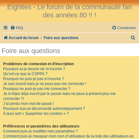
Eighties - Le forum de la communauté fan
des années 80 !! !
FAQ
Connexion
R
Accueil du forum
Foire aux questions
e
Foire aux questions
c
h
Problèmes de connexion et d’inscription
Pourquoi ai-je besoin de m’inscrire ?
e
Qu’est-ce que la COPPA ?
r
Pourquoi ne puis-je pas m’inscrire ?
Je suis inscrit mais je ne peux pas me connecter !
c
Pourquoi ne puis-je pas me connecter ?
Je m’étais déjà inscrit par le passé mais ne peux à présent plus me
h
connecter ?!
e
J’ai perdu mon mot de passe !
Pourquoi suis-je déconnecté automatiquement ?
r
À quoi sert « Supprimer les cookies » ?
Préférences et paramètres des utilisateurs
Comment puis-je modifier mes paramètres ?
Comment puis-je masquer mon nom d’utilisateur de la liste des utilisateurs en