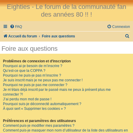
Eighties - Le forum de la communauté fan
des années 80 !! !
FAQ
Connexion
R
Accueil du forum
Foire aux questions
e
Foire aux questions
c
h
Problèmes de connexion et d’inscription
Pourquoi ai-je besoin de m’inscrire ?
e
Qu’est-ce que la COPPA ?
r
Pourquoi ne puis-je pas m’inscrire ?
Je suis inscrit mais je ne peux pas me connecter !
c
Pourquoi ne puis-je pas me connecter ?
Je m’étais déjà inscrit par le passé mais ne peux à présent plus me
h
connecter ?!
e
J’ai perdu mon mot de passe !
Pourquoi suis-je déconnecté automatiquement ?
r
À quoi sert « Supprimer les cookies » ?
Préférences et paramètres des utilisateurs
Comment puis-je modifier mes paramètres ?
Comment puis-je masquer mon nom d’utilisateur de la liste des utilisateurs en