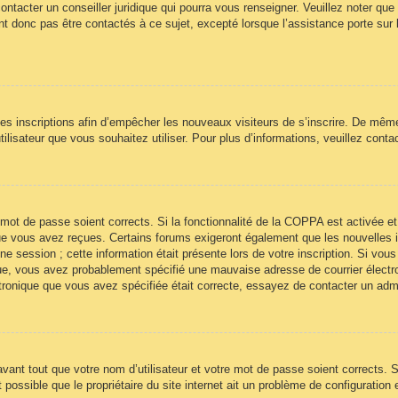
ontacter un conseiller juridique qui pourra vous renseigner. Veuillez noter qu
t donc pas être contactés à ce sujet, excepté lorsque l’assistance porte sur 
 les inscriptions afin d’empêcher les nouveaux visiteurs de s’inscrire. De mêm
’utilisateur que vous souhaitez utiliser. Pour plus d’informations, veuillez cont
re mot de passe soient corrects. Si la fonctionnalité de la COPPA est activée
 que vous avez reçues. Certains forums exigeront également que les nouvelles 
ne session ; cette information était présente lors de votre inscription. Si vous
ue, vous avez probablement spécifié une mauvaise adresse de courrier électroni
ectronique que vous avez spécifiée était correcte, essayez de contacter un adm
ant tout que votre nom d’utilisateur et votre mot de passe soient corrects. Si
ossible que le propriétaire du site internet ait un problème de configuration et