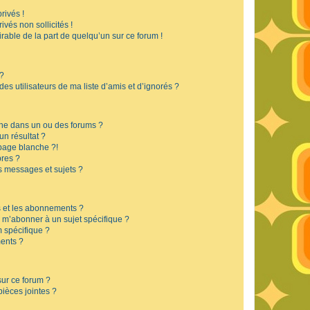
rivés !
vés non sollicités !
irable de la part de quelqu’un sur ce forum !
 ?
s utilisateurs de ma liste d’amis et d’ignorés ?
he dans un ou des forums ?
n résultat ?
page blanche ?!
res ?
 messages et sujets ?
is et les abonnements ?
 m’abonner à un sujet spécifique ?
 spécifique ?
ents ?
sur ce forum ?
ièces jointes ?