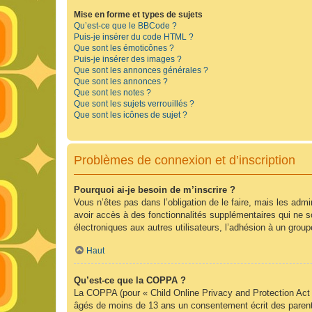
Mise en forme et types de sujets
Qu’est-ce que le BBCode ?
Puis-je insérer du code HTML ?
Que sont les émoticônes ?
Puis-je insérer des images ?
Que sont les annonces générales ?
Que sont les annonces ?
Que sont les notes ?
Que sont les sujets verrouillés ?
Que sont les icônes de sujet ?
Problèmes de connexion et d’inscription
Pourquoi ai-je besoin de m’inscrire ?
Vous n’êtes pas dans l’obligation de le faire, mais les adm
avoir accès à des fonctionnalités supplémentaires qui ne son
électroniques aux autres utilisateurs, l’adhésion à un group
Haut
Qu’est-ce que la COPPA ?
La COPPA (pour « Child Online Privacy and Protection Act »
âgés de moins de 13 ans un consentement écrit des parent