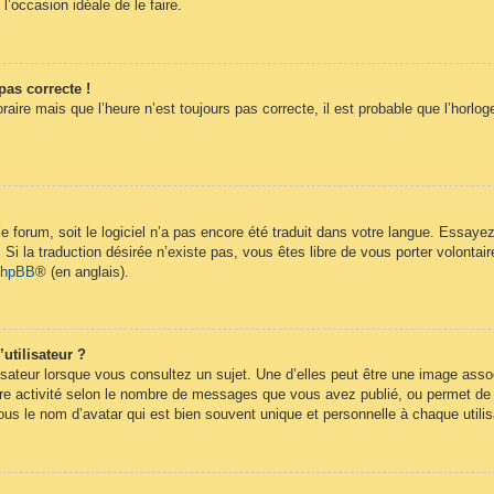
 l’occasion idéale de le faire.
pas correcte !
raire mais que l’heure n’est toujours pas correcte, il est probable que l’horlog
 le forum, soit le logiciel n’a pas encore été traduit dans votre langue. Essay
. Si la traduction désirée n’existe pas, vous êtes libre de vous porter volont
 phpBB
® (en anglais).
utilisateur ?
isateur lorsque vous consultez un sujet. Une d’elles peut être une image ass
re activité selon le nombre de messages que vous avez publié, ou permet de dif
s le nom d’avatar qui est bien souvent unique et personnelle à chaque utilis