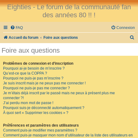
Eighties - Le forum de la communauté fan
des années 80 !! !
FAQ
Connexion
R
Accueil du forum
Foire aux questions
e
Foire aux questions
c
h
Problèmes de connexion et d’inscription
Pourquoi ai-je besoin de m’inscrire ?
e
Qu’est-ce que la COPPA ?
r
Pourquoi ne puis-je pas m’inscrire ?
Je suis inscrit mais je ne peux pas me connecter !
c
Pourquoi ne puis-je pas me connecter ?
Je m’étais déjà inscrit par le passé mais ne peux à présent plus me
h
connecter ?!
e
J’ai perdu mon mot de passe !
Pourquoi suis-je déconnecté automatiquement ?
r
À quoi sert « Supprimer les cookies » ?
Préférences et paramètres des utilisateurs
Comment puis-je modifier mes paramètres ?
Comment puis-je masquer mon nom d’utilisateur de la liste des utilisateurs en