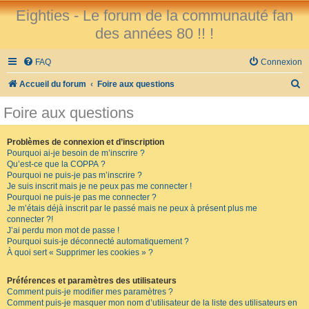
Eighties - Le forum de la communauté fan
des années 80 !! !
FAQ
Connexion
R
Accueil du forum
Foire aux questions
e
Foire aux questions
c
h
Problèmes de connexion et d’inscription
Pourquoi ai-je besoin de m’inscrire ?
e
Qu’est-ce que la COPPA ?
r
Pourquoi ne puis-je pas m’inscrire ?
Je suis inscrit mais je ne peux pas me connecter !
c
Pourquoi ne puis-je pas me connecter ?
Je m’étais déjà inscrit par le passé mais ne peux à présent plus me
h
connecter ?!
e
J’ai perdu mon mot de passe !
Pourquoi suis-je déconnecté automatiquement ?
r
À quoi sert « Supprimer les cookies » ?
Préférences et paramètres des utilisateurs
Comment puis-je modifier mes paramètres ?
Comment puis-je masquer mon nom d’utilisateur de la liste des utilisateurs en