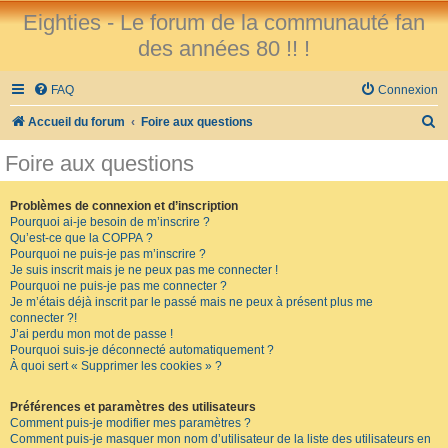
Eighties - Le forum de la communauté fan
des années 80 !! !
FAQ
Connexion
R
Accueil du forum
Foire aux questions
e
Foire aux questions
c
h
Problèmes de connexion et d’inscription
Pourquoi ai-je besoin de m’inscrire ?
e
Qu’est-ce que la COPPA ?
r
Pourquoi ne puis-je pas m’inscrire ?
Je suis inscrit mais je ne peux pas me connecter !
c
Pourquoi ne puis-je pas me connecter ?
Je m’étais déjà inscrit par le passé mais ne peux à présent plus me
h
connecter ?!
e
J’ai perdu mon mot de passe !
Pourquoi suis-je déconnecté automatiquement ?
r
À quoi sert « Supprimer les cookies » ?
Préférences et paramètres des utilisateurs
Comment puis-je modifier mes paramètres ?
Comment puis-je masquer mon nom d’utilisateur de la liste des utilisateurs en