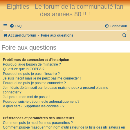
Eighties - Le forum de la communauté fan
des années 80 !! !
FAQ
Connexion
R
Accueil du forum
Foire aux questions
e
Foire aux questions
c
h
Problèmes de connexion et d’inscription
Pourquoi ai-je besoin de m’inscrire ?
e
Qu’est-ce que la COPPA ?
r
Pourquoi ne puis-je pas m’inscrire ?
Je suis inscrit mais je ne peux pas me connecter !
c
Pourquoi ne puis-je pas me connecter ?
Je m’étais déjà inscrit par le passé mais ne peux à présent plus me
h
connecter ?!
e
J’ai perdu mon mot de passe !
Pourquoi suis-je déconnecté automatiquement ?
r
À quoi sert « Supprimer les cookies » ?
Préférences et paramètres des utilisateurs
Comment puis-je modifier mes paramètres ?
Comment puis-je masquer mon nom d’utilisateur de la liste des utilisateurs en