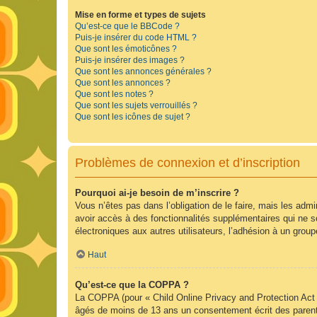
Mise en forme et types de sujets
Qu’est-ce que le BBCode ?
Puis-je insérer du code HTML ?
Que sont les émoticônes ?
Puis-je insérer des images ?
Que sont les annonces générales ?
Que sont les annonces ?
Que sont les notes ?
Que sont les sujets verrouillés ?
Que sont les icônes de sujet ?
Problèmes de connexion et d’inscription
Pourquoi ai-je besoin de m’inscrire ?
Vous n’êtes pas dans l’obligation de le faire, mais les adm
avoir accès à des fonctionnalités supplémentaires qui ne son
électroniques aux autres utilisateurs, l’adhésion à un group
Haut
Qu’est-ce que la COPPA ?
La COPPA (pour « Child Online Privacy and Protection Act »
âgés de moins de 13 ans un consentement écrit des parent