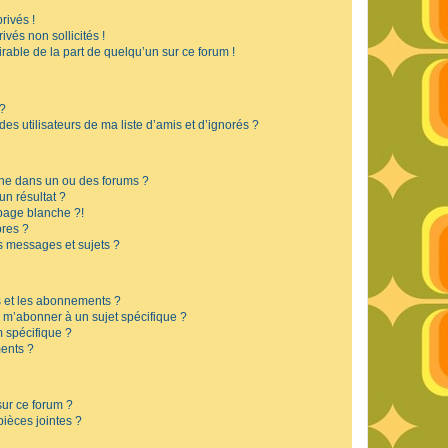
rivés !
vés non sollicités !
irable de la part de quelqu’un sur ce forum !
 ?
s utilisateurs de ma liste d’amis et d’ignorés ?
he dans un ou des forums ?
n résultat ?
page blanche ?!
res ?
 messages et sujets ?
is et les abonnements ?
 m’abonner à un sujet spécifique ?
 spécifique ?
ents ?
sur ce forum ?
ièces jointes ?