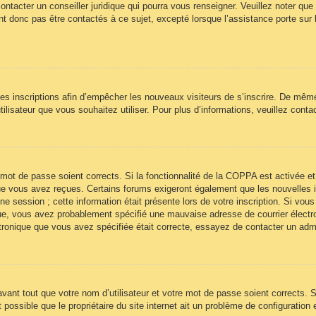
ontacter un conseiller juridique qui pourra vous renseigner. Veuillez noter qu
t donc pas être contactés à ce sujet, excepté lorsque l’assistance porte sur 
 les inscriptions afin d’empêcher les nouveaux visiteurs de s’inscrire. De mêm
’utilisateur que vous souhaitez utiliser. Pour plus d’informations, veuillez cont
re mot de passe soient corrects. Si la fonctionnalité de la COPPA est activée
 que vous avez reçues. Certains forums exigeront également que les nouvelles 
ne session ; cette information était présente lors de votre inscription. Si vous
ue, vous avez probablement spécifié une mauvaise adresse de courrier électroni
ectronique que vous avez spécifiée était correcte, essayez de contacter un adm
ant tout que votre nom d’utilisateur et votre mot de passe soient corrects. Si
ossible que le propriétaire du site internet ait un problème de configuration et