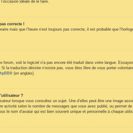
 l’occasion idéale de le faire.
pas correcte !
raire mais que l’heure n’est toujours pas correcte, il est probable que l’horlog
 le forum, soit le logiciel n’a pas encore été traduit dans votre langue. Essay
. Si la traduction désirée n’existe pas, vous êtes libre de vous porter volont
 phpBB
® (en anglais).
utilisateur ?
isateur lorsque vous consultez un sujet. Une d’elles peut être une image ass
re activité selon le nombre de messages que vous avez publié, ou permet de dif
s le nom d’avatar qui est bien souvent unique et personnelle à chaque utilis