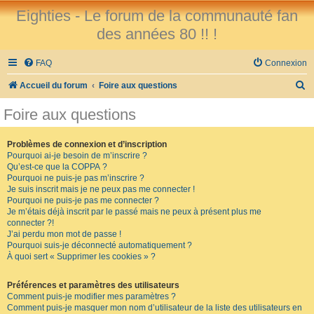
Eighties - Le forum de la communauté fan
des années 80 !! !
FAQ
Connexion
R
Accueil du forum
Foire aux questions
e
Foire aux questions
c
h
Problèmes de connexion et d’inscription
Pourquoi ai-je besoin de m’inscrire ?
e
Qu’est-ce que la COPPA ?
r
Pourquoi ne puis-je pas m’inscrire ?
Je suis inscrit mais je ne peux pas me connecter !
c
Pourquoi ne puis-je pas me connecter ?
Je m’étais déjà inscrit par le passé mais ne peux à présent plus me
h
connecter ?!
e
J’ai perdu mon mot de passe !
Pourquoi suis-je déconnecté automatiquement ?
r
À quoi sert « Supprimer les cookies » ?
Préférences et paramètres des utilisateurs
Comment puis-je modifier mes paramètres ?
Comment puis-je masquer mon nom d’utilisateur de la liste des utilisateurs en