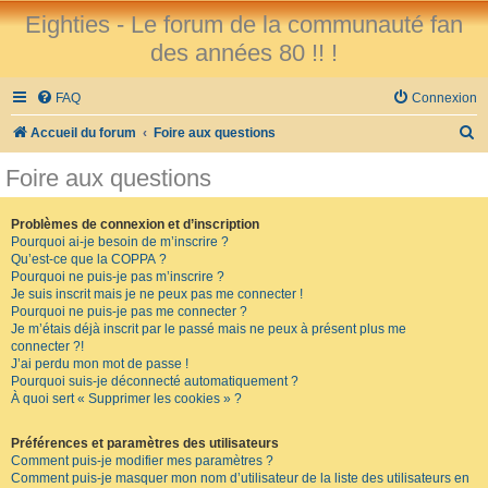
Eighties - Le forum de la communauté fan
des années 80 !! !
FAQ
Connexion
R
Accueil du forum
Foire aux questions
e
Foire aux questions
c
h
Problèmes de connexion et d’inscription
Pourquoi ai-je besoin de m’inscrire ?
e
Qu’est-ce que la COPPA ?
r
Pourquoi ne puis-je pas m’inscrire ?
Je suis inscrit mais je ne peux pas me connecter !
c
Pourquoi ne puis-je pas me connecter ?
Je m’étais déjà inscrit par le passé mais ne peux à présent plus me
h
connecter ?!
e
J’ai perdu mon mot de passe !
Pourquoi suis-je déconnecté automatiquement ?
r
À quoi sert « Supprimer les cookies » ?
Préférences et paramètres des utilisateurs
Comment puis-je modifier mes paramètres ?
Comment puis-je masquer mon nom d’utilisateur de la liste des utilisateurs en