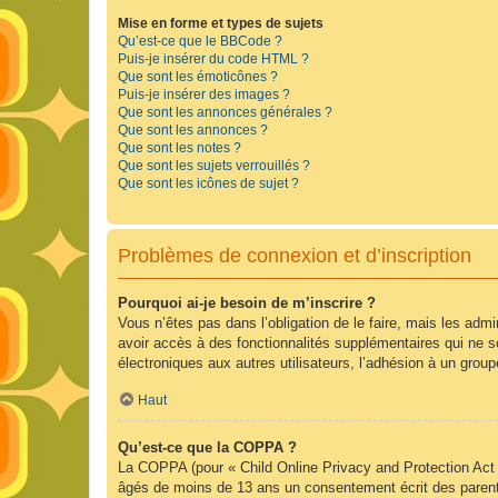
Mise en forme et types de sujets
Qu’est-ce que le BBCode ?
Puis-je insérer du code HTML ?
Que sont les émoticônes ?
Puis-je insérer des images ?
Que sont les annonces générales ?
Que sont les annonces ?
Que sont les notes ?
Que sont les sujets verrouillés ?
Que sont les icônes de sujet ?
Problèmes de connexion et d’inscription
Pourquoi ai-je besoin de m’inscrire ?
Vous n’êtes pas dans l’obligation de le faire, mais les adm
avoir accès à des fonctionnalités supplémentaires qui ne son
électroniques aux autres utilisateurs, l’adhésion à un group
Haut
Qu’est-ce que la COPPA ?
La COPPA (pour « Child Online Privacy and Protection Act »
âgés de moins de 13 ans un consentement écrit des parent