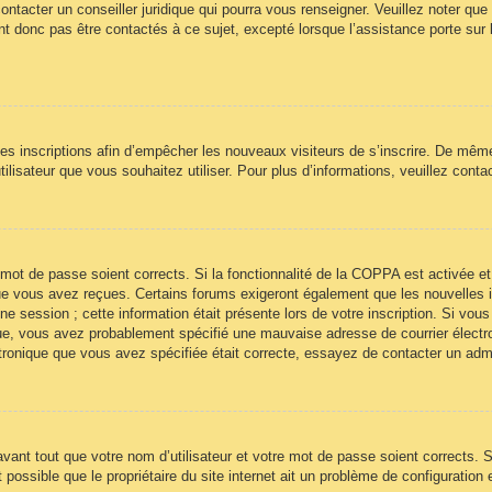
ontacter un conseiller juridique qui pourra vous renseigner. Veuillez noter qu
t donc pas être contactés à ce sujet, excepté lorsque l’assistance porte sur 
 les inscriptions afin d’empêcher les nouveaux visiteurs de s’inscrire. De mêm
’utilisateur que vous souhaitez utiliser. Pour plus d’informations, veuillez cont
re mot de passe soient corrects. Si la fonctionnalité de la COPPA est activée
 que vous avez reçues. Certains forums exigeront également que les nouvelles 
ne session ; cette information était présente lors de votre inscription. Si vous
ue, vous avez probablement spécifié une mauvaise adresse de courrier électroni
ectronique que vous avez spécifiée était correcte, essayez de contacter un adm
ant tout que votre nom d’utilisateur et votre mot de passe soient corrects. Si
ossible que le propriétaire du site internet ait un problème de configuration et