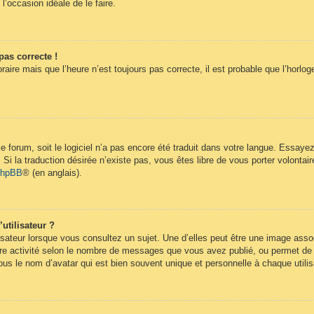
 l’occasion idéale de le faire.
pas correcte !
raire mais que l’heure n’est toujours pas correcte, il est probable que l’horlog
 le forum, soit le logiciel n’a pas encore été traduit dans votre langue. Essay
. Si la traduction désirée n’existe pas, vous êtes libre de vous porter volont
 phpBB
® (en anglais).
utilisateur ?
isateur lorsque vous consultez un sujet. Une d’elles peut être une image ass
re activité selon le nombre de messages que vous avez publié, ou permet de dif
s le nom d’avatar qui est bien souvent unique et personnelle à chaque utilis