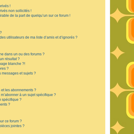
rivés !
vés non sollicités !
irable de la part de quelqu’un sur ce forum !
 ?
s utilisateurs de ma liste d’amis et d’ignorés ?
he dans un ou des forums ?
n résultat ?
page blanche ?!
res ?
 messages et sujets ?
is et les abonnements ?
 m’abonner à un sujet spécifique ?
 spécifique ?
ents ?
sur ce forum ?
ièces jointes ?