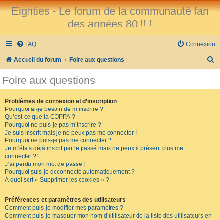
Eighties - Le forum de la communauté fan
des années 80 !! !
FAQ
Connexion
R
Accueil du forum
Foire aux questions
e
Foire aux questions
c
h
Problèmes de connexion et d’inscription
Pourquoi ai-je besoin de m’inscrire ?
e
Qu’est-ce que la COPPA ?
r
Pourquoi ne puis-je pas m’inscrire ?
Je suis inscrit mais je ne peux pas me connecter !
c
Pourquoi ne puis-je pas me connecter ?
Je m’étais déjà inscrit par le passé mais ne peux à présent plus me
h
connecter ?!
e
J’ai perdu mon mot de passe !
Pourquoi suis-je déconnecté automatiquement ?
r
À quoi sert « Supprimer les cookies » ?
Préférences et paramètres des utilisateurs
Comment puis-je modifier mes paramètres ?
Comment puis-je masquer mon nom d’utilisateur de la liste des utilisateurs en