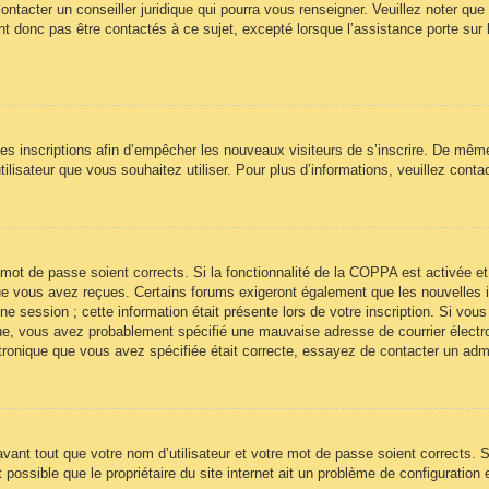
ontacter un conseiller juridique qui pourra vous renseigner. Veuillez noter qu
t donc pas être contactés à ce sujet, excepté lorsque l’assistance porte sur 
 les inscriptions afin d’empêcher les nouveaux visiteurs de s’inscrire. De mêm
’utilisateur que vous souhaitez utiliser. Pour plus d’informations, veuillez cont
re mot de passe soient corrects. Si la fonctionnalité de la COPPA est activée
 que vous avez reçues. Certains forums exigeront également que les nouvelles 
ne session ; cette information était présente lors de votre inscription. Si vous
ue, vous avez probablement spécifié une mauvaise adresse de courrier électroni
ectronique que vous avez spécifiée était correcte, essayez de contacter un adm
ant tout que votre nom d’utilisateur et votre mot de passe soient corrects. Si
ossible que le propriétaire du site internet ait un problème de configuration et