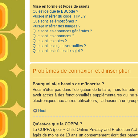
Mise en forme et types de sujets
Qu’est-ce que le BBCode ?
Puis-je insérer du code HTML ?
Que sont les émoticônes ?
Puis-je insérer des images ?
Que sont les annonces générales ?
Que sont les annonces ?
Que sont les notes ?
Que sont les sujets verrouillés ?
Que sont les icônes de sujet ?
Problèmes de connexion et d’inscription
Pourquoi ai-je besoin de m’inscrire ?
Vous n’êtes pas dans l’obligation de le faire, mais les adm
avoir accès à des fonctionnalités supplémentaires qui ne son
électroniques aux autres utilisateurs, l’adhésion à un group
Haut
Qu’est-ce que la COPPA ?
La COPPA (pour « Child Online Privacy and Protection Act »
âgés de moins de 13 ans un consentement écrit des parent