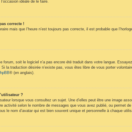
 l’occasion idéale de le faire.
pas correcte !
raire mais que l’heure n’est toujours pas correcte, il est probable que l’horlog
 le forum, soit le logiciel n’a pas encore été traduit dans votre langue. Essay
. Si la traduction désirée n’existe pas, vous êtes libre de vous porter volont
 phpBB
® (en anglais).
utilisateur ?
isateur lorsque vous consultez un sujet. Une d’elles peut être une image ass
re activité selon le nombre de messages que vous avez publié, ou permet de dif
s le nom d’avatar qui est bien souvent unique et personnelle à chaque utilis