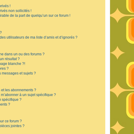
rivés !
vés non sollicités !
irable de la part de quelqu’un sur ce forum !
 ?
s utilisateurs de ma liste d’amis et d’ignorés ?
he dans un ou des forums ?
n résultat ?
page blanche ?!
res ?
 messages et sujets ?
is et les abonnements ?
 m’abonner à un sujet spécifique ?
 spécifique ?
ents ?
sur ce forum ?
ièces jointes ?