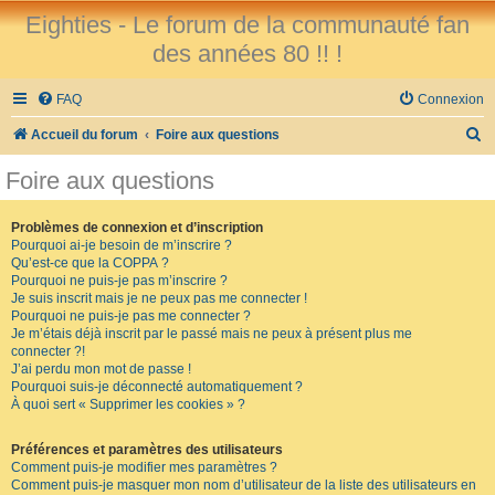
Eighties - Le forum de la communauté fan
des années 80 !! !
FAQ
Connexion
R
Accueil du forum
Foire aux questions
e
Foire aux questions
c
h
Problèmes de connexion et d’inscription
Pourquoi ai-je besoin de m’inscrire ?
e
Qu’est-ce que la COPPA ?
r
Pourquoi ne puis-je pas m’inscrire ?
Je suis inscrit mais je ne peux pas me connecter !
c
Pourquoi ne puis-je pas me connecter ?
Je m’étais déjà inscrit par le passé mais ne peux à présent plus me
h
connecter ?!
e
J’ai perdu mon mot de passe !
Pourquoi suis-je déconnecté automatiquement ?
r
À quoi sert « Supprimer les cookies » ?
Préférences et paramètres des utilisateurs
Comment puis-je modifier mes paramètres ?
Comment puis-je masquer mon nom d’utilisateur de la liste des utilisateurs en