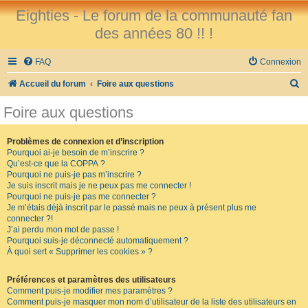
Eighties - Le forum de la communauté fan
des années 80 !! !
FAQ
Connexion
R
Accueil du forum
Foire aux questions
e
Foire aux questions
c
h
Problèmes de connexion et d’inscription
Pourquoi ai-je besoin de m’inscrire ?
e
Qu’est-ce que la COPPA ?
r
Pourquoi ne puis-je pas m’inscrire ?
Je suis inscrit mais je ne peux pas me connecter !
c
Pourquoi ne puis-je pas me connecter ?
Je m’étais déjà inscrit par le passé mais ne peux à présent plus me
h
connecter ?!
e
J’ai perdu mon mot de passe !
Pourquoi suis-je déconnecté automatiquement ?
r
À quoi sert « Supprimer les cookies » ?
Préférences et paramètres des utilisateurs
Comment puis-je modifier mes paramètres ?
Comment puis-je masquer mon nom d’utilisateur de la liste des utilisateurs en