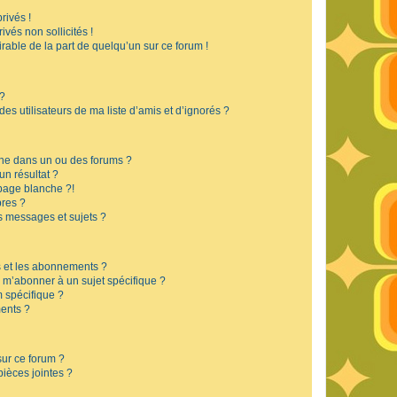
rivés !
vés non sollicités !
irable de la part de quelqu’un sur ce forum !
 ?
s utilisateurs de ma liste d’amis et d’ignorés ?
he dans un ou des forums ?
n résultat ?
page blanche ?!
res ?
 messages et sujets ?
is et les abonnements ?
 m’abonner à un sujet spécifique ?
 spécifique ?
ents ?
sur ce forum ?
ièces jointes ?