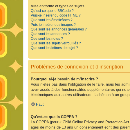
Mise en forme et types de sujets
Qu’est-ce que le BBCode ?
Puis-je insérer du code HTML ?
Que sont les émoticônes ?
Puis-je insérer des images ?
Que sont les annonces générales ?
Que sont les annonces ?
Que sont les notes ?
Que sont les sujets verrouillés ?
Que sont les icônes de sujet ?
Problèmes de connexion et d’inscription
Pourquoi ai-je besoin de m’inscrire ?
Vous n’êtes pas dans l’obligation de le faire, mais les adm
avoir accès à des fonctionnalités supplémentaires qui ne son
électroniques aux autres utilisateurs, l’adhésion à un group
Haut
Qu’est-ce que la COPPA ?
La COPPA (pour « Child Online Privacy and Protection Act »
âgés de moins de 13 ans un consentement écrit des parent