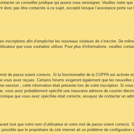
ontacter un conseiller juridique qui pourra vous renseigner. Veuillez noter qu
t donc pas être contactés à ce sujet, excepté lorsque l’assistance porte sur 
 les inscriptions afin d’empêcher les nouveaux visiteurs de s’inscrire. De mêm
’utilisateur que vous souhaitez utiliser. Pour plus d’informations, veuillez cont
re mot de passe soient corrects. Si la fonctionnalité de la COPPA est activée
 que vous avez reçues. Certains forums exigeront également que les nouvelles 
ne session ; cette information était présente lors de votre inscription. Si vous
ue, vous avez probablement spécifié une mauvaise adresse de courrier électroni
ectronique que vous avez spécifiée était correcte, essayez de contacter un adm
ant tout que votre nom d’utilisateur et votre mot de passe soient corrects. Si
ossible que le propriétaire du site internet ait un problème de configuration et