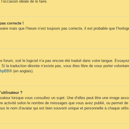
 l’occasion idéale de le faire.
pas correcte !
raire mais que l’heure n’est toujours pas correcte, il est probable que l’horlog
 le forum, soit le logiciel n’a pas encore été traduit dans votre langue. Essay
. Si la traduction désirée n’existe pas, vous êtes libre de vous porter volont
 phpBB
® (en anglais).
utilisateur ?
isateur lorsque vous consultez un sujet. Une d’elles peut être une image ass
re activité selon le nombre de messages que vous avez publié, ou permet de dif
s le nom d’avatar qui est bien souvent unique et personnelle à chaque utilis