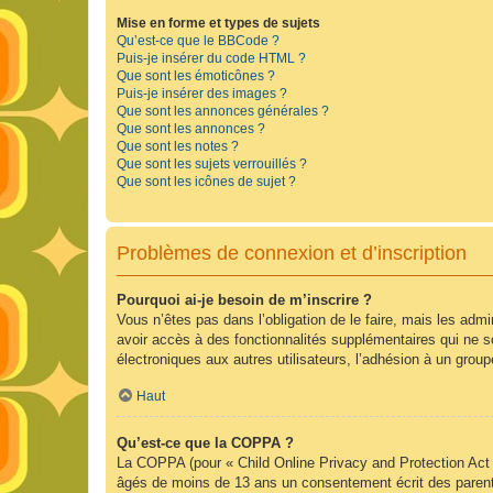
Mise en forme et types de sujets
Qu’est-ce que le BBCode ?
Puis-je insérer du code HTML ?
Que sont les émoticônes ?
Puis-je insérer des images ?
Que sont les annonces générales ?
Que sont les annonces ?
Que sont les notes ?
Que sont les sujets verrouillés ?
Que sont les icônes de sujet ?
Problèmes de connexion et d’inscription
Pourquoi ai-je besoin de m’inscrire ?
Vous n’êtes pas dans l’obligation de le faire, mais les adm
avoir accès à des fonctionnalités supplémentaires qui ne son
électroniques aux autres utilisateurs, l’adhésion à un group
Haut
Qu’est-ce que la COPPA ?
La COPPA (pour « Child Online Privacy and Protection Act »
âgés de moins de 13 ans un consentement écrit des parent