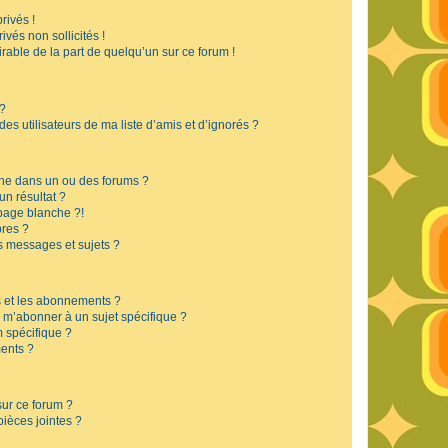
rivés !
vés non sollicités !
irable de la part de quelqu’un sur ce forum !
 ?
s utilisateurs de ma liste d’amis et d’ignorés ?
he dans un ou des forums ?
n résultat ?
page blanche ?!
res ?
 messages et sujets ?
is et les abonnements ?
 m’abonner à un sujet spécifique ?
 spécifique ?
ents ?
sur ce forum ?
ièces jointes ?