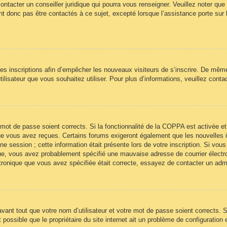
ontacter un conseiller juridique qui pourra vous renseigner. Veuillez noter qu
t donc pas être contactés à ce sujet, excepté lorsque l’assistance porte sur 
 les inscriptions afin d’empêcher les nouveaux visiteurs de s’inscrire. De mêm
’utilisateur que vous souhaitez utiliser. Pour plus d’informations, veuillez cont
re mot de passe soient corrects. Si la fonctionnalité de la COPPA est activée
 que vous avez reçues. Certains forums exigeront également que les nouvelles 
ne session ; cette information était présente lors de votre inscription. Si vous
ue, vous avez probablement spécifié une mauvaise adresse de courrier électroni
ectronique que vous avez spécifiée était correcte, essayez de contacter un adm
ant tout que votre nom d’utilisateur et votre mot de passe soient corrects. Si
ossible que le propriétaire du site internet ait un problème de configuration et