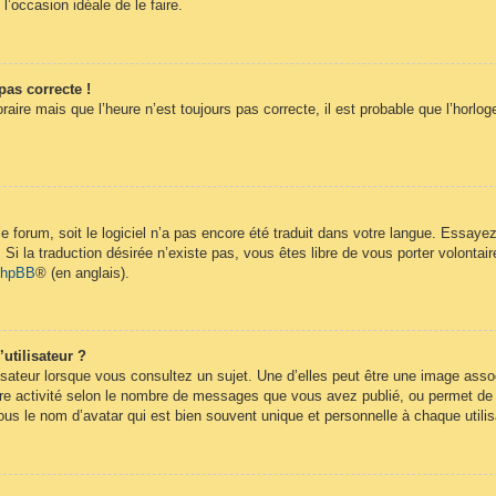
 l’occasion idéale de le faire.
pas correcte !
raire mais que l’heure n’est toujours pas correcte, il est probable que l’horlog
 le forum, soit le logiciel n’a pas encore été traduit dans votre langue. Essay
. Si la traduction désirée n’existe pas, vous êtes libre de vous porter volont
 phpBB
® (en anglais).
utilisateur ?
isateur lorsque vous consultez un sujet. Une d’elles peut être une image ass
re activité selon le nombre de messages que vous avez publié, ou permet de dif
s le nom d’avatar qui est bien souvent unique et personnelle à chaque utilis