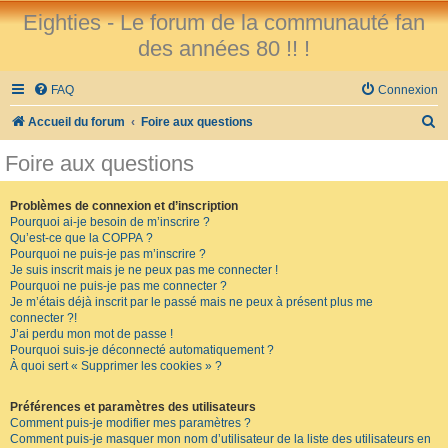
Eighties - Le forum de la communauté fan
des années 80 !! !
FAQ
Connexion
R
Accueil du forum
Foire aux questions
e
Foire aux questions
c
h
Problèmes de connexion et d’inscription
Pourquoi ai-je besoin de m’inscrire ?
e
Qu’est-ce que la COPPA ?
r
Pourquoi ne puis-je pas m’inscrire ?
Je suis inscrit mais je ne peux pas me connecter !
c
Pourquoi ne puis-je pas me connecter ?
Je m’étais déjà inscrit par le passé mais ne peux à présent plus me
h
connecter ?!
e
J’ai perdu mon mot de passe !
Pourquoi suis-je déconnecté automatiquement ?
r
À quoi sert « Supprimer les cookies » ?
Préférences et paramètres des utilisateurs
Comment puis-je modifier mes paramètres ?
Comment puis-je masquer mon nom d’utilisateur de la liste des utilisateurs en