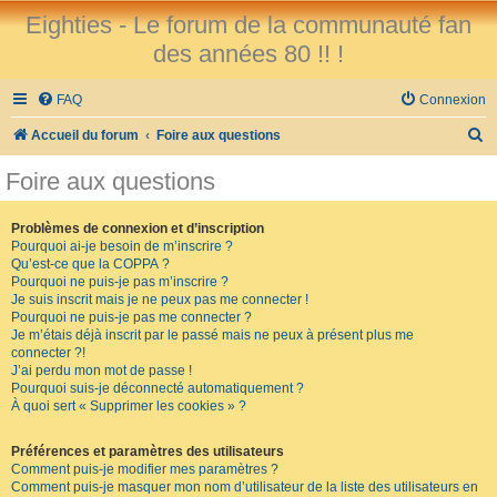
Eighties - Le forum de la communauté fan
des années 80 !! !
FAQ
Connexion
R
Accueil du forum
Foire aux questions
e
Foire aux questions
c
h
Problèmes de connexion et d’inscription
Pourquoi ai-je besoin de m’inscrire ?
e
Qu’est-ce que la COPPA ?
r
Pourquoi ne puis-je pas m’inscrire ?
Je suis inscrit mais je ne peux pas me connecter !
c
Pourquoi ne puis-je pas me connecter ?
Je m’étais déjà inscrit par le passé mais ne peux à présent plus me
h
connecter ?!
e
J’ai perdu mon mot de passe !
Pourquoi suis-je déconnecté automatiquement ?
r
À quoi sert « Supprimer les cookies » ?
Préférences et paramètres des utilisateurs
Comment puis-je modifier mes paramètres ?
Comment puis-je masquer mon nom d’utilisateur de la liste des utilisateurs en