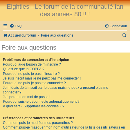
Eighties - Le forum de la communauté fan
des années 80 !! !
FAQ
Connexion
R
Accueil du forum
Foire aux questions
e
Foire aux questions
c
h
Problèmes de connexion et d’inscription
Pourquoi ai-je besoin de m’inscrire ?
e
Qu’est-ce que la COPPA ?
r
Pourquoi ne puis-je pas m’inscrire ?
Je suis inscrit mais je ne peux pas me connecter !
c
Pourquoi ne puis-je pas me connecter ?
Je m’étais déjà inscrit par le passé mais ne peux à présent plus me
h
connecter ?!
e
J’ai perdu mon mot de passe !
Pourquoi suis-je déconnecté automatiquement ?
r
À quoi sert « Supprimer les cookies » ?
Préférences et paramètres des utilisateurs
Comment puis-je modifier mes paramètres ?
Comment puis-je masquer mon nom d’utilisateur de la liste des utilisateurs en