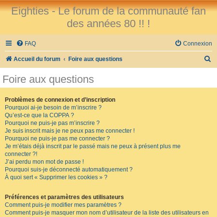
Eighties - Le forum de la communauté fan
des années 80 !! !
FAQ
Connexion
R
Accueil du forum
Foire aux questions
e
Foire aux questions
c
h
Problèmes de connexion et d’inscription
Pourquoi ai-je besoin de m’inscrire ?
e
Qu’est-ce que la COPPA ?
r
Pourquoi ne puis-je pas m’inscrire ?
Je suis inscrit mais je ne peux pas me connecter !
c
Pourquoi ne puis-je pas me connecter ?
Je m’étais déjà inscrit par le passé mais ne peux à présent plus me
h
connecter ?!
e
J’ai perdu mon mot de passe !
Pourquoi suis-je déconnecté automatiquement ?
r
À quoi sert « Supprimer les cookies » ?
Préférences et paramètres des utilisateurs
Comment puis-je modifier mes paramètres ?
Comment puis-je masquer mon nom d’utilisateur de la liste des utilisateurs en