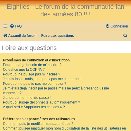
Eighties - Le forum de la communauté fan
des années 80 !! !
FAQ
Connexion
R
Accueil du forum
Foire aux questions
e
Foire aux questions
c
h
Problèmes de connexion et d’inscription
Pourquoi ai-je besoin de m’inscrire ?
e
Qu’est-ce que la COPPA ?
r
Pourquoi ne puis-je pas m’inscrire ?
Je suis inscrit mais je ne peux pas me connecter !
c
Pourquoi ne puis-je pas me connecter ?
Je m’étais déjà inscrit par le passé mais ne peux à présent plus me
h
connecter ?!
e
J’ai perdu mon mot de passe !
Pourquoi suis-je déconnecté automatiquement ?
r
À quoi sert « Supprimer les cookies » ?
Préférences et paramètres des utilisateurs
Comment puis-je modifier mes paramètres ?
Comment puis-je masquer mon nom d’utilisateur de la liste des utilisateurs en