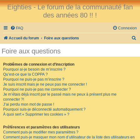
Eighties - Le forum de la communauté fan
des années 80 !! !
FAQ
Connexion
R
Accueil du forum
Foire aux questions
e
Foire aux questions
c
h
Problèmes de connexion et d’inscription
Pourquoi ai-je besoin de m’inscrire ?
e
Qu’est-ce que la COPPA ?
r
Pourquoi ne puis-je pas m’inscrire ?
Je suis inscrit mais je ne peux pas me connecter !
c
Pourquoi ne puis-je pas me connecter ?
Je m’étais déjà inscrit par le passé mais ne peux à présent plus me
h
connecter ?!
e
J’ai perdu mon mot de passe !
Pourquoi suis-je déconnecté automatiquement ?
r
À quoi sert « Supprimer les cookies » ?
Préférences et paramètres des utilisateurs
Comment puis-je modifier mes paramètres ?
Comment puis-je masquer mon nom d’utilisateur de la liste des utilisateurs en