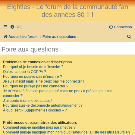
Eighties - Le forum de la communauté fan
des années 80 !! !
FAQ
Connexion
R
Accueil du forum
Foire aux questions
e
Foire aux questions
c
h
Problèmes de connexion et d’inscription
Pourquoi ai-je besoin de m’inscrire ?
e
Qu’est-ce que la COPPA ?
r
Pourquoi ne puis-je pas m’inscrire ?
Je suis inscrit mais je ne peux pas me connecter !
c
Pourquoi ne puis-je pas me connecter ?
Je m’étais déjà inscrit par le passé mais ne peux à présent plus me
h
connecter ?!
e
J’ai perdu mon mot de passe !
Pourquoi suis-je déconnecté automatiquement ?
r
À quoi sert « Supprimer les cookies » ?
Préférences et paramètres des utilisateurs
Comment puis-je modifier mes paramètres ?
Comment puis-je masquer mon nom d’utilisateur de la liste des utilisateurs en