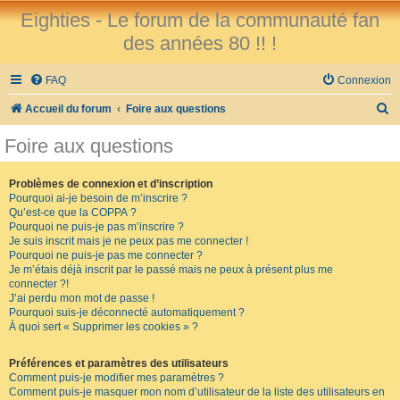
Eighties - Le forum de la communauté fan
des années 80 !! !
FAQ
Connexion
R
Accueil du forum
Foire aux questions
e
Foire aux questions
c
h
Problèmes de connexion et d’inscription
Pourquoi ai-je besoin de m’inscrire ?
e
Qu’est-ce que la COPPA ?
r
Pourquoi ne puis-je pas m’inscrire ?
Je suis inscrit mais je ne peux pas me connecter !
c
Pourquoi ne puis-je pas me connecter ?
Je m’étais déjà inscrit par le passé mais ne peux à présent plus me
h
connecter ?!
e
J’ai perdu mon mot de passe !
Pourquoi suis-je déconnecté automatiquement ?
r
À quoi sert « Supprimer les cookies » ?
Préférences et paramètres des utilisateurs
Comment puis-je modifier mes paramètres ?
Comment puis-je masquer mon nom d’utilisateur de la liste des utilisateurs en