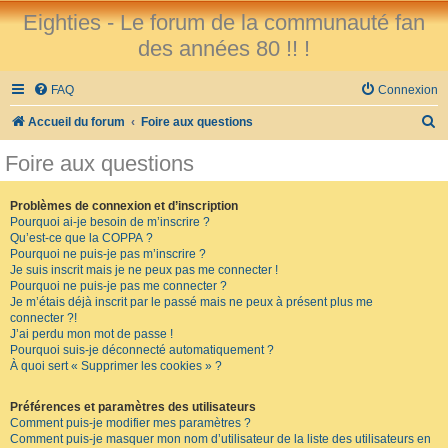
Eighties - Le forum de la communauté fan
des années 80 !! !
FAQ
Connexion
R
Accueil du forum
Foire aux questions
e
Foire aux questions
c
h
Problèmes de connexion et d’inscription
Pourquoi ai-je besoin de m’inscrire ?
e
Qu’est-ce que la COPPA ?
r
Pourquoi ne puis-je pas m’inscrire ?
Je suis inscrit mais je ne peux pas me connecter !
c
Pourquoi ne puis-je pas me connecter ?
Je m’étais déjà inscrit par le passé mais ne peux à présent plus me
h
connecter ?!
e
J’ai perdu mon mot de passe !
Pourquoi suis-je déconnecté automatiquement ?
r
À quoi sert « Supprimer les cookies » ?
Préférences et paramètres des utilisateurs
Comment puis-je modifier mes paramètres ?
Comment puis-je masquer mon nom d’utilisateur de la liste des utilisateurs en