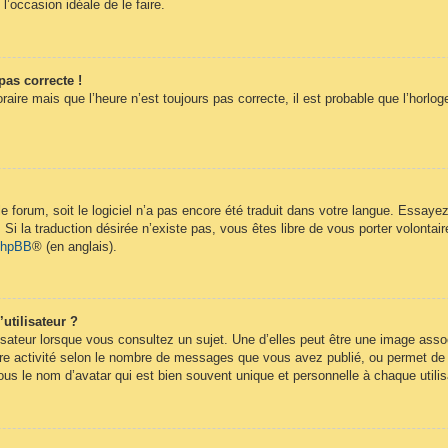
 l’occasion idéale de le faire.
pas correcte !
raire mais que l’heure n’est toujours pas correcte, il est probable que l’horlog
 le forum, soit le logiciel n’a pas encore été traduit dans votre langue. Essay
. Si la traduction désirée n’existe pas, vous êtes libre de vous porter volont
 phpBB
® (en anglais).
utilisateur ?
isateur lorsque vous consultez un sujet. Une d’elles peut être une image ass
re activité selon le nombre de messages que vous avez publié, ou permet de dif
s le nom d’avatar qui est bien souvent unique et personnelle à chaque utilis