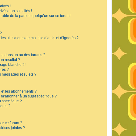
rivés !
vés non sollicités !
irable de la part de quelqu’un sur ce forum !
 ?
s utilisateurs de ma liste d’amis et d’ignorés ?
he dans un ou des forums ?
n résultat ?
page blanche ?!
res ?
 messages et sujets ?
is et les abonnements ?
 m’abonner à un sujet spécifique ?
 spécifique ?
ents ?
sur ce forum ?
ièces jointes ?