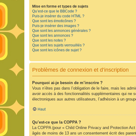
Mise en forme et types de sujets
Qu’est-ce que le BBCode ?
Puis-je insérer du code HTML ?
Que sont les émoticônes ?
Puis-je insérer des images ?
Que sont les annonces générales ?
Que sont les annonces ?
Que sont les notes ?
Que sont les sujets verrouillés ?
Que sont les icônes de sujet ?
Problèmes de connexion et d’inscription
Pourquoi ai-je besoin de m’inscrire ?
Vous n’êtes pas dans l’obligation de le faire, mais les adm
avoir accès à des fonctionnalités supplémentaires qui ne son
électroniques aux autres utilisateurs, l’adhésion à un group
Haut
Qu’est-ce que la COPPA ?
La COPPA (pour « Child Online Privacy and Protection Act »
âgés de moins de 13 ans un consentement écrit des parent