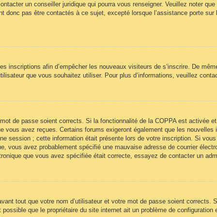
ontacter un conseiller juridique qui pourra vous renseigner. Veuillez noter qu
t donc pas être contactés à ce sujet, excepté lorsque l’assistance porte sur 
 les inscriptions afin d’empêcher les nouveaux visiteurs de s’inscrire. De mêm
’utilisateur que vous souhaitez utiliser. Pour plus d’informations, veuillez cont
re mot de passe soient corrects. Si la fonctionnalité de la COPPA est activée
 que vous avez reçues. Certains forums exigeront également que les nouvelles 
ne session ; cette information était présente lors de votre inscription. Si vous
ue, vous avez probablement spécifié une mauvaise adresse de courrier électroni
ectronique que vous avez spécifiée était correcte, essayez de contacter un adm
ant tout que votre nom d’utilisateur et votre mot de passe soient corrects. Si
ossible que le propriétaire du site internet ait un problème de configuration et