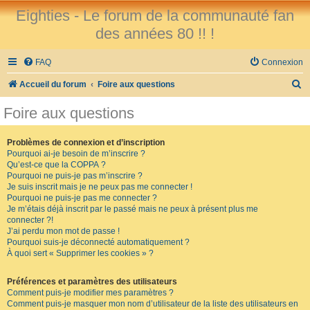
Eighties - Le forum de la communauté fan
des années 80 !! !
FAQ
Connexion
R
Accueil du forum
Foire aux questions
e
Foire aux questions
c
h
Problèmes de connexion et d’inscription
Pourquoi ai-je besoin de m’inscrire ?
e
Qu’est-ce que la COPPA ?
r
Pourquoi ne puis-je pas m’inscrire ?
Je suis inscrit mais je ne peux pas me connecter !
c
Pourquoi ne puis-je pas me connecter ?
Je m’étais déjà inscrit par le passé mais ne peux à présent plus me
h
connecter ?!
e
J’ai perdu mon mot de passe !
Pourquoi suis-je déconnecté automatiquement ?
r
À quoi sert « Supprimer les cookies » ?
Préférences et paramètres des utilisateurs
Comment puis-je modifier mes paramètres ?
Comment puis-je masquer mon nom d’utilisateur de la liste des utilisateurs en