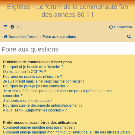
Eighties - Le forum de la communauté fan
des années 80 !! !
FAQ
Connexion
R
Accueil du forum
Foire aux questions
e
Foire aux questions
c
h
Problèmes de connexion et d’inscription
Pourquoi ai-je besoin de m’inscrire ?
e
Qu’est-ce que la COPPA ?
r
Pourquoi ne puis-je pas m’inscrire ?
Je suis inscrit mais je ne peux pas me connecter !
c
Pourquoi ne puis-je pas me connecter ?
Je m’étais déjà inscrit par le passé mais ne peux à présent plus me
h
connecter ?!
e
J’ai perdu mon mot de passe !
Pourquoi suis-je déconnecté automatiquement ?
r
À quoi sert « Supprimer les cookies » ?
Préférences et paramètres des utilisateurs
Comment puis-je modifier mes paramètres ?
Comment puis-je masquer mon nom d’utilisateur de la liste des utilisateurs en