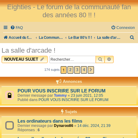
Eighties - Le forum de la communauté fan
des années 80 !! !
FAQ
Connexion
R
Accueil du forum
La Communauté des Fans des 80's !
Le Bar 80's !! !
La salle d'arcade !
e
La salle d'arcade !
c
RECHERCHER
RECHERCHE 
NOUVEAU SUJET
h
e
1
2
3
4
174 sujets
SUIVANT
r
Annonces
c
POUR VOUS INSCRIRE SUR LE FORUM
h
Dernier message par
Tommy
«
23 juin 2021, 12:05
Publié dans
POUR VOUS INSCRIRE SUR LE FORUM
e
r
Sujets
Les ordinateurs dans les films
Dernier message par
Dynaroo86
«
14 déc. 2024, 21:39
Réponses :
6