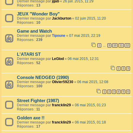
Dernier message par
jgab
«
26 juil. 2015, 11:29
Réponses :
13
JEUX "Wonder Boy"
Dernier message par
Jackburton
«
02 juin 2015, 11:20
Réponses :
10
Game and Watch
Dernier message par
Tipoune
«
07 mai 2015, 22:19
Réponses :
239
1
9
10
11
12
…
L'ATARI ST
Dernier message par
LeGlod
«
06 mai 2015, 12:31
Réponses :
52
1
2
3
Console NEOGEO (1990)
Dernier message par
Olivier59230
«
06 mai 2015, 12:08
Réponses :
100
1
2
3
4
5
6
Street Fighter (1987)
Dernier message par
francklin29
«
06 mai 2015, 01:23
Réponses :
11
Golden axe !!
Dernier message par
francklin29
«
06 mai 2015, 01:18
Réponses :
17