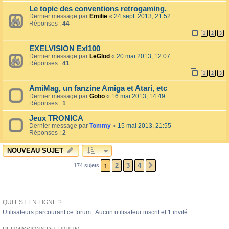
Le topic des conventions retrogaming.
Dernier message par
Emilie
«
24 sept. 2013, 21:52
Réponses :
44
1
2
3
EXELVISION Exl100
Dernier message par
LeGlod
«
20 mai 2013, 12:07
Réponses :
41
1
2
3
AmiMag, un fanzine Amiga et Atari, etc
Dernier message par
Gobo
«
16 mai 2013, 14:49
Réponses :
1
Jeux TRONICA
Dernier message par
Tommy
«
15 mai 2013, 21:55
Réponses :
2
NOUVEAU SUJET
1
2
3
4
174 sujets
SUIVANT
QUI EST EN LIGNE ?
Utilisateurs parcourant ce forum : Aucun utilisateur inscrit et 1 invité