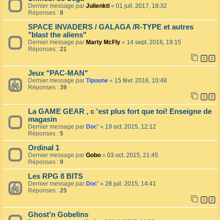
Dernier message par
Julienktl
«
01 juil. 2017, 18:32
Réponses :
8
SPACE INVADERS / GALAGA /R-TYPE et autres
"blast the aliens"
Dernier message par
Marty McFly
«
14 sept. 2016, 19:15
Réponses :
21
1
2
Jeux "PAC-MAN"
Dernier message par
Tipoune
«
15 févr. 2016, 10:48
Réponses :
39
1
2
La GAME GEAR , c 'est plus fort que toi! Enseigne de
magasin
Dernier message par
Doc'
«
19 oct. 2015, 12:12
Réponses :
5
Ordinal 1
Dernier message par
Gobo
«
03 oct. 2015, 21:45
Réponses :
9
Les RPG 8 BITS
Dernier message par
Doc'
«
28 juil. 2015, 14:41
Réponses :
25
1
2
Ghost'n Gobelins