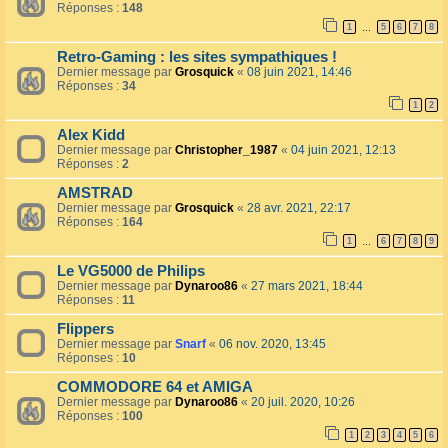
Réponses :
148
1
5
6
7
8
…
Retro-Gaming : les sites sympathiques !
Dernier message par
Grosquick
«
08 juin 2021, 14:46
Réponses :
34
1
2
Alex Kidd
Dernier message par
Christopher_1987
«
04 juin 2021, 12:13
Réponses :
2
AMSTRAD
Dernier message par
Grosquick
«
28 avr. 2021, 22:17
Réponses :
164
1
6
7
8
9
…
Le VG5000 de Philips
Dernier message par
Dynaroo86
«
27 mars 2021, 18:44
Réponses :
11
Flippers
Dernier message par
Snarf
«
06 nov. 2020, 13:45
Réponses :
10
COMMODORE 64 et AMIGA
Dernier message par
Dynaroo86
«
20 juil. 2020, 10:26
Réponses :
100
1
2
3
4
5
6