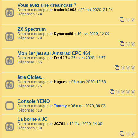
Vous avez une dreamcast ?
Dernier message par
frederic1992
«
29 mai 2020, 21:24
Réponses :
24
1
2
ZX Spectrum
Dernier message par
Dynaroo86
«
10 avr. 2020, 12:09
Réponses :
28
1
2
Mon 1er jeu sur Amstrad CPC 464
Dernier message par
Fred.13
«
25 mars 2020, 12:57
Réponses :
55
1
2
3
être Oldies...
Dernier message par
Hugues
«
06 mars 2020, 10:58
Réponses :
75
1
2
3
4
Console YENO
Dernier message par
Tommy
«
06 mars 2020, 08:03
Réponses :
13
La borne à JC
Dernier message par
JC761
«
12 févr. 2020, 14:30
Réponses :
30
1
2