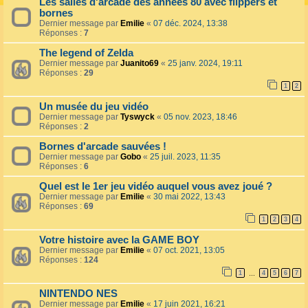
Les salles d'arcade des années 80 avec flippers et
bornes
Dernier message par
Emilie
«
07 déc. 2024, 13:38
Réponses :
7
The legend of Zelda
Dernier message par
Juanito69
«
25 janv. 2024, 19:11
Réponses :
29
1
2
Un musée du jeu vidéo
Dernier message par
Tyswyck
«
05 nov. 2023, 18:46
Réponses :
2
Bornes d'arcade sauvées !
Dernier message par
Gobo
«
25 juil. 2023, 11:35
Réponses :
6
Quel est le 1er jeu vidéo auquel vous avez joué ?
Dernier message par
Emilie
«
30 mai 2022, 13:43
Réponses :
69
1
2
3
4
Votre histoire avec la GAME BOY
Dernier message par
Emilie
«
07 oct. 2021, 13:05
Réponses :
124
1
4
5
6
7
…
NINTENDO NES
Dernier message par
Emilie
«
17 juin 2021, 16:21