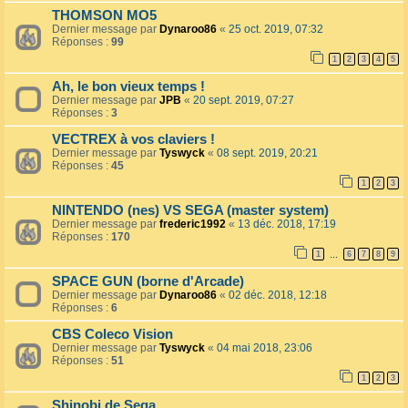
THOMSON MO5
Dernier message par
Dynaroo86
«
25 oct. 2019, 07:32
Réponses :
99
1
2
3
4
5
Ah, le bon vieux temps !
Dernier message par
JPB
«
20 sept. 2019, 07:27
Réponses :
3
VECTREX à vos claviers !
Dernier message par
Tyswyck
«
08 sept. 2019, 20:21
Réponses :
45
1
2
3
NINTENDO (nes) VS SEGA (master system)
Dernier message par
frederic1992
«
13 déc. 2018, 17:19
Réponses :
170
1
6
7
8
9
…
SPACE GUN (borne d'Arcade)
Dernier message par
Dynaroo86
«
02 déc. 2018, 12:18
Réponses :
6
CBS Coleco Vision
Dernier message par
Tyswyck
«
04 mai 2018, 23:06
Réponses :
51
1
2
3
Shinobi de Sega