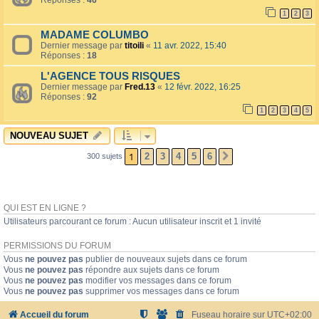
Réponses :
46
1
2
3
MADAME COLUMBO
Dernier message par
titoili
«
11 avr. 2022, 15:40
Réponses :
18
L'AGENCE TOUS RISQUES
Dernier message par
Fred.13
«
12 févr. 2022, 16:25
Réponses :
92
1
2
3
4
5
NOUVEAU SUJET
1
2
3
4
5
6
300 sujets
SUIVANT
QUI EST EN LIGNE ?
Utilisateurs parcourant ce forum : Aucun utilisateur inscrit et 1 invité
PERMISSIONS DU FORUM
Vous
ne pouvez pas
publier de nouveaux sujets dans ce forum
Vous
ne pouvez pas
répondre aux sujets dans ce forum
Vous
ne pouvez pas
modifier vos messages dans ce forum
Vous
ne pouvez pas
supprimer vos messages dans ce forum
Accueil du forum
Fuseau horaire sur
UTC+02:00