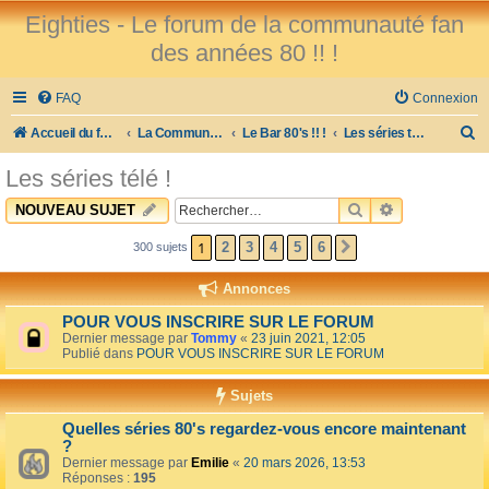
Eighties - Le forum de la communauté fan
des années 80 !! !
FAQ
Connexion
R
Accueil du forum
La Communauté des Fans des 80's !
Le Bar 80's !! !
Les séries télé !
e
Les séries télé !
c
RECHERCHER
RECHERCHE 
NOUVEAU SUJET
h
e
1
2
3
4
5
6
300 sujets
SUIVANT
r
Annonces
c
POUR VOUS INSCRIRE SUR LE FORUM
h
Dernier message par
Tommy
«
23 juin 2021, 12:05
Publié dans
POUR VOUS INSCRIRE SUR LE FORUM
e
r
Sujets
Quelles séries 80's regardez-vous encore maintenant
?
Dernier message par
Emilie
«
20 mars 2026, 13:53
Réponses :
195