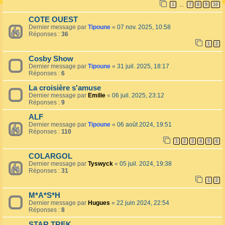
1
7
8
9
10
…
COTE OUEST
Dernier message par
Tipoune
«
07 nov. 2025, 10:58
Réponses :
36
1
2
Cosby Show
Dernier message par
Tipoune
«
31 juil. 2025, 18:17
Réponses :
6
La croisière s'amuse
Dernier message par
Emilie
«
06 juil. 2025, 23:12
Réponses :
9
ALF
Dernier message par
Tipoune
«
06 août 2024, 19:51
Réponses :
110
1
2
3
4
5
6
COLARGOL
Dernier message par
Tyswyck
«
05 juil. 2024, 19:38
Réponses :
31
1
2
M*A*S*H
Dernier message par
Hugues
«
22 juin 2024, 22:54
Réponses :
8
STAR TREK