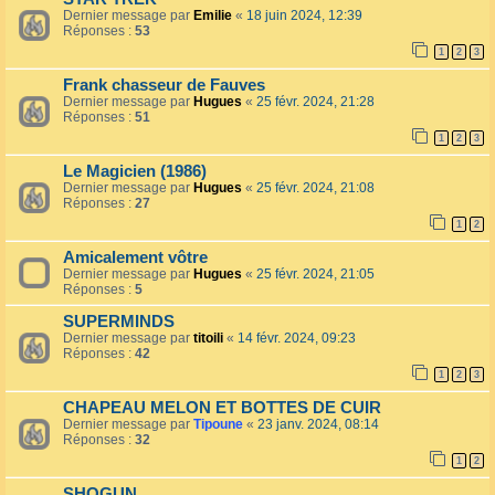
Dernier message par
Emilie
«
18 juin 2024, 12:39
Réponses :
53
1
2
3
Frank chasseur de Fauves
Dernier message par
Hugues
«
25 févr. 2024, 21:28
Réponses :
51
1
2
3
Le Magicien (1986)
Dernier message par
Hugues
«
25 févr. 2024, 21:08
Réponses :
27
1
2
Amicalement vôtre
Dernier message par
Hugues
«
25 févr. 2024, 21:05
Réponses :
5
SUPERMINDS
Dernier message par
titoili
«
14 févr. 2024, 09:23
Réponses :
42
1
2
3
CHAPEAU MELON ET BOTTES DE CUIR
Dernier message par
Tipoune
«
23 janv. 2024, 08:14
Réponses :
32
1
2
SHOGUN