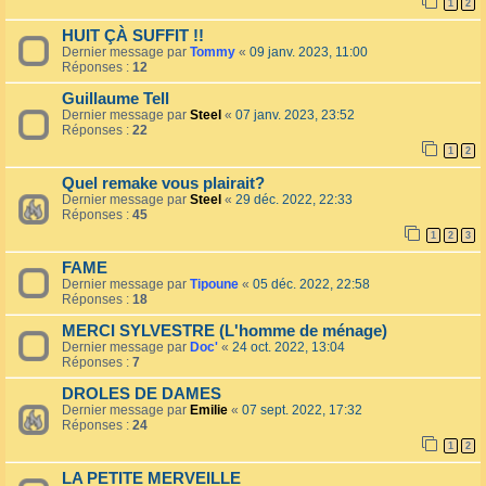
1
2
HUIT ÇÀ SUFFIT !!
Dernier message par
Tommy
«
09 janv. 2023, 11:00
Réponses :
12
Guillaume Tell
Dernier message par
Steel
«
07 janv. 2023, 23:52
Réponses :
22
1
2
Quel remake vous plairait?
Dernier message par
Steel
«
29 déc. 2022, 22:33
Réponses :
45
1
2
3
FAME
Dernier message par
Tipoune
«
05 déc. 2022, 22:58
Réponses :
18
MERCI SYLVESTRE (L'homme de ménage)
Dernier message par
Doc'
«
24 oct. 2022, 13:04
Réponses :
7
DROLES DE DAMES
Dernier message par
Emilie
«
07 sept. 2022, 17:32
Réponses :
24
1
2
LA PETITE MERVEILLE