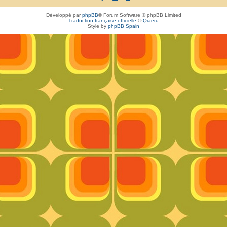
Développé par
phpBB
® Forum Software © phpBB Limited
Traduction française officielle
©
Qiaeru
Style by
phpBB Spain