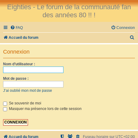
Eighties - Le forum de la communauté fan
des années 80 !! !
FAQ
Connexion
R
Accueil du forum
e
Connexion
c
h
Nom d’utilisateur :
e
r
Mot de passe :
c
J’ai oublié mon mot de passe
h
e
Se souvenir de moi
Masquer ma présence lors de cette session
r
Accueil du forum
Fuseau horaire sur
UTC+02:00