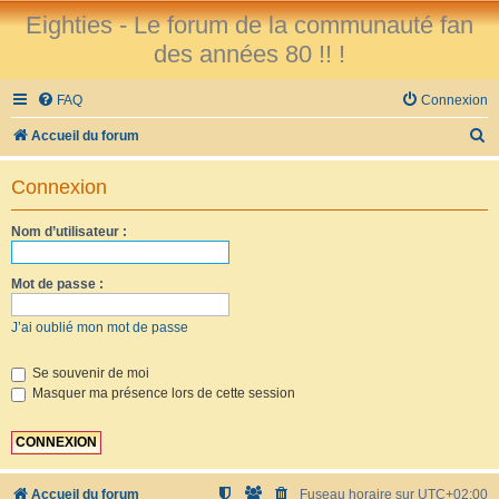
Eighties - Le forum de la communauté fan
des années 80 !! !
FAQ
Connexion
R
Accueil du forum
e
Connexion
c
h
Nom d’utilisateur :
e
r
Mot de passe :
c
J’ai oublié mon mot de passe
h
e
Se souvenir de moi
Masquer ma présence lors de cette session
r
Accueil du forum
Fuseau horaire sur
UTC+02:00