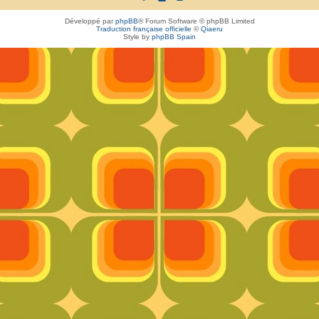
Développé par
phpBB
® Forum Software © phpBB Limited
Traduction française officielle
©
Qiaeru
Style by
phpBB Spain