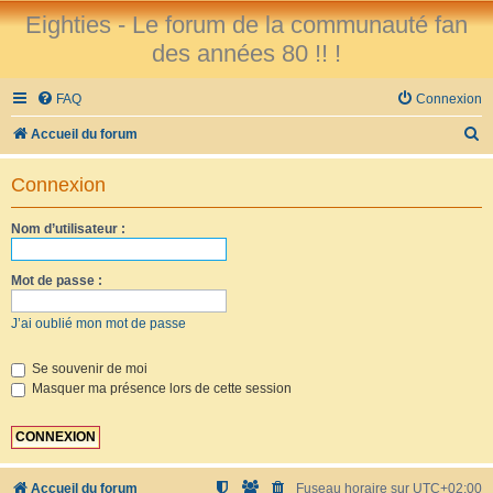
Eighties - Le forum de la communauté fan
des années 80 !! !
FAQ
Connexion
R
Accueil du forum
e
Connexion
c
h
Nom d’utilisateur :
e
r
Mot de passe :
c
J’ai oublié mon mot de passe
h
e
Se souvenir de moi
Masquer ma présence lors de cette session
r
Accueil du forum
Fuseau horaire sur
UTC+02:00