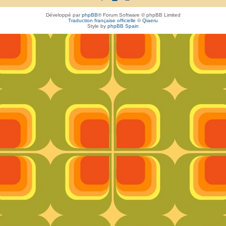
Développé par
phpBB
® Forum Software © phpBB Limited
Traduction française officielle
©
Qiaeru
Style by
phpBB Spain