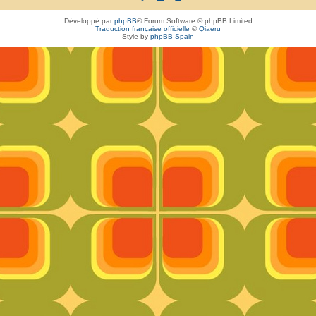
Développé par
phpBB
® Forum Software © phpBB Limited
Traduction française officielle
©
Qiaeru
Style by
phpBB Spain