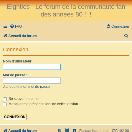
Eighties - Le forum de la communauté fan
des années 80 !! !
FAQ
Connexion
R
Accueil du forum
e
Connexion
c
h
Nom d’utilisateur :
e
r
Mot de passe :
c
J’ai oublié mon mot de passe
h
e
Se souvenir de moi
Masquer ma présence lors de cette session
r
Accueil du forum
Fuseau horaire sur
UTC+02:00