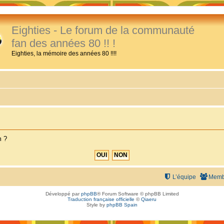
Eighties - Le forum de la communauté
fan des années 80 !! !
Eighties, la mémoire des années 80 !!!!
m ?
L’équipe
Memb
Développé par
phpBB
® Forum Software © phpBB Limited
Traduction française officielle
©
Qiaeru
Style by
phpBB Spain