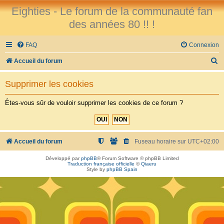
Eighties - Le forum de la communauté fan
des années 80 !! !
FAQ
Connexion
R
Accueil du forum
e
Supprimer les cookies
c
h
Êtes-vous sûr de vouloir supprimer les cookies de ce forum ?
e
r
c
Accueil du forum
Fuseau horaire sur
UTC+02:00
h
Développé par
phpBB
® Forum Software © phpBB Limited
Traduction française officielle
©
Qiaeru
e
Style by
phpBB Spain
r