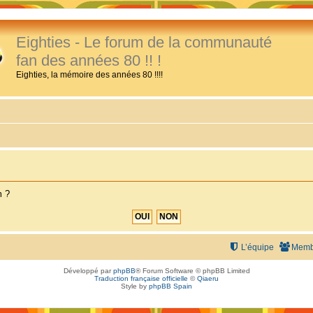
Eighties - Le forum de la communauté
fan des années 80 !! !
Eighties, la mémoire des années 80 !!!!
m ?
L’équipe
Memb
Développé par
phpBB
® Forum Software © phpBB Limited
Traduction française officielle
©
Qiaeru
Style by
phpBB Spain