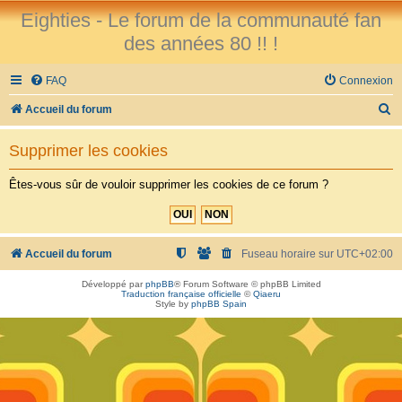
Eighties - Le forum de la communauté fan
des années 80 !! !
FAQ
Connexion
R
Accueil du forum
e
Supprimer les cookies
c
h
Êtes-vous sûr de vouloir supprimer les cookies de ce forum ?
e
r
c
Accueil du forum
Fuseau horaire sur
UTC+02:00
h
Développé par
phpBB
® Forum Software © phpBB Limited
Traduction française officielle
©
Qiaeru
e
Style by
phpBB Spain
r