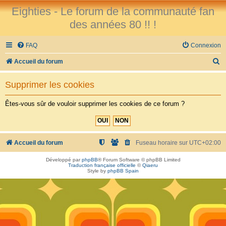
Eighties - Le forum de la communauté fan
des années 80 !! !
FAQ
Connexion
R
Accueil du forum
e
Supprimer les cookies
c
h
Êtes-vous sûr de vouloir supprimer les cookies de ce forum ?
e
r
c
Accueil du forum
Fuseau horaire sur
UTC+02:00
h
Développé par
phpBB
® Forum Software © phpBB Limited
Traduction française officielle
©
Qiaeru
e
Style by
phpBB Spain
r