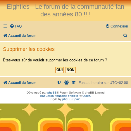
Eighties - Le forum de la communauté fan
des années 80 !! !
FAQ
Connexion
R
Accueil du forum
e
Supprimer les cookies
c
h
Êtes-vous sûr de vouloir supprimer les cookies de ce forum ?
e
r
c
Accueil du forum
Fuseau horaire sur
UTC+02:00
h
Développé par
phpBB
® Forum Software © phpBB Limited
Traduction française officielle
©
Qiaeru
e
Style by
phpBB Spain
r