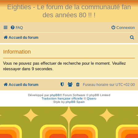
Eighties - Le forum de la communauté fan
des années 80 !! !
FAQ
Connexion
R
Accueil du forum
e
Information
c
h
Vous ne pouvez pas effectuer de recherche pour le moment. Veuillez
réessayer dans 9 secondes.
e
r
Accueil du forum
Fuseau horaire sur
UTC+02:00
c
h
Développé par
phpBB
® Forum Software © phpBB Limited
Traduction française officielle
©
Qiaeru
e
Style by
phpBB Spain
r