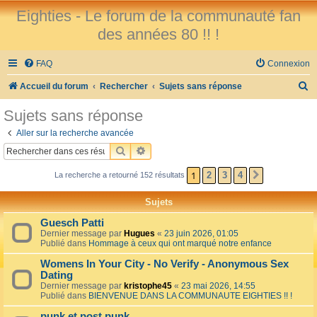
Eighties - Le forum de la communauté fan
des années 80 !! !
FAQ
Connexion
R
Accueil du forum
Rechercher
Sujets sans réponse
e
Sujets sans réponse
c
Aller sur la recherche avancée
h
RECHERCHER
RECHERCHE AVANCÉE
e
1
2
3
4
La recherche a retourné 152 résultats
SUIVANT
r
c
Sujets
h
Guesch Patti
e
Dernier message par
Hugues
«
23 juin 2026, 01:05
Publié dans
Hommage à ceux qui ont marqué notre enfance
r
Womens In Your City - No Verify - Anonymous Sex
Dating
Dernier message par
kristophe45
«
23 mai 2026, 14:55
Publié dans
BIENVENUE DANS LA COMMUNAUTE EIGHTIES !! !
punk et post punk