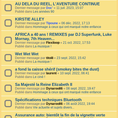
AU DELA DU REEL, L'AVENTURE CONTINUE
Dernier message par
Doc'
«
11 juil. 2023, 15:07
Publié dans
Les années 90
KIRSTIE ALLEY
Dernier message par
Tipoune
«
06 déc. 2022, 17:13
Publié dans
Hommage à ceux qui ont marqué notre enfance
AFRICA a 40 ans ! REMIXES par DJ Superfunk, Luke
Mornay, 7th Heaven...
Dernier message par
Flexiloop
«
21 oct. 2022, 17:53
Publié dans
La musique !
Wet Wet Wet
Dernier message par
titoili
«
23 sept. 2022, 15:42
Publié dans
La musique !
a fond la caisse shérif (smokey bites the dust)
Dernier message par
laurent
«
10 sept. 2022, 06:41
Publié dans
Le ciné !
Sa Majesté la Reine Elizabeth II
Dernier message par
Dynaroo86
«
08 sept. 2022, 19:47
Publié dans
Hommage à ceux qui ont marqué notre enfance
Spécifications techniques Bluetooth
Dernier message par
Dynaroo86
«
06 août 2022, 19:44
Publié dans
Vie actuelle et sujets divers...
Assurance auto: bientôt la fin de la vignette verte