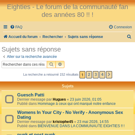
Eighties - Le forum de la communauté fan
des années 80 !! !
FAQ
Connexion
R
Accueil du forum
Rechercher
Sujets sans réponse
e
Sujets sans réponse
c
Aller sur la recherche avancée
h
RECHERCHER
RECHERCHE AVANCÉE
e
1
2
3
4
La recherche a retourné 152 résultats
SUIVANT
r
c
Sujets
h
Guesch Patti
e
Dernier message par
Hugues
«
23 juin 2026, 01:05
Publié dans
Hommage à ceux qui ont marqué notre enfance
r
Womens In Your City - No Verify - Anonymous Sex
Dating
Dernier message par
kristophe45
«
23 mai 2026, 14:55
Publié dans
BIENVENUE DANS LA COMMUNAUTE EIGHTIES !! !
punk et post punk