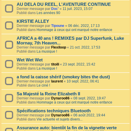
AU DELA DU REEL, L'AVENTURE CONTINUE
Dernier message par
Doc'
«
11 juil. 2023, 15:07
Publié dans
Les années 90
KIRSTIE ALLEY
Dernier message par
Tipoune
«
06 déc. 2022, 17:13
Publié dans
Hommage à ceux qui ont marqué notre enfance
AFRICA a 40 ans ! REMIXES par DJ Superfunk, Luke
Mornay, 7th Heaven...
Dernier message par
Flexiloop
«
21 oct. 2022, 17:53
Publié dans
La musique !
Wet Wet Wet
Dernier message par
titoili
«
23 sept. 2022, 15:42
Publié dans
La musique !
a fond la caisse shérif (smokey bites the dust)
Dernier message par
laurent
«
10 sept. 2022, 06:41
Publié dans
Le ciné !
Sa Majesté la Reine Elizabeth II
Dernier message par
Dynaroo86
«
08 sept. 2022, 19:47
Publié dans
Hommage à ceux qui ont marqué notre enfance
Spécifications techniques Bluetooth
Dernier message par
Dynaroo86
«
06 août 2022, 19:44
Publié dans
Vie actuelle et sujets divers...
Assurance auto: bientôt la fin de la vignette verte