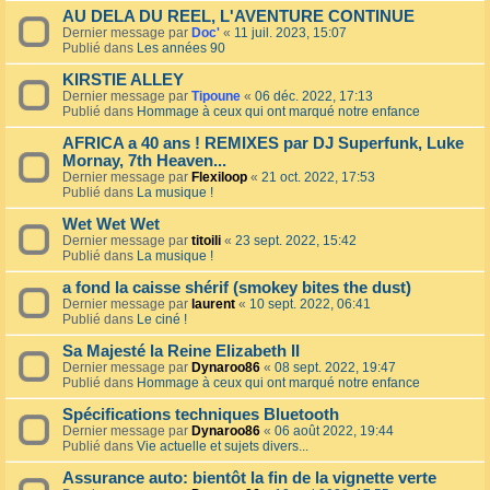
AU DELA DU REEL, L'AVENTURE CONTINUE
Dernier message par
Doc'
«
11 juil. 2023, 15:07
Publié dans
Les années 90
KIRSTIE ALLEY
Dernier message par
Tipoune
«
06 déc. 2022, 17:13
Publié dans
Hommage à ceux qui ont marqué notre enfance
AFRICA a 40 ans ! REMIXES par DJ Superfunk, Luke
Mornay, 7th Heaven...
Dernier message par
Flexiloop
«
21 oct. 2022, 17:53
Publié dans
La musique !
Wet Wet Wet
Dernier message par
titoili
«
23 sept. 2022, 15:42
Publié dans
La musique !
a fond la caisse shérif (smokey bites the dust)
Dernier message par
laurent
«
10 sept. 2022, 06:41
Publié dans
Le ciné !
Sa Majesté la Reine Elizabeth II
Dernier message par
Dynaroo86
«
08 sept. 2022, 19:47
Publié dans
Hommage à ceux qui ont marqué notre enfance
Spécifications techniques Bluetooth
Dernier message par
Dynaroo86
«
06 août 2022, 19:44
Publié dans
Vie actuelle et sujets divers...
Assurance auto: bientôt la fin de la vignette verte