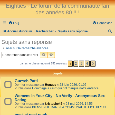
Eighties - Le forum de la communauté fan
des années 80 !! !
FAQ
Connexion
R
Accueil du forum
Rechercher
Sujets sans réponse
e
Sujets sans réponse
c
Aller sur la recherche avancée
h
RECHERCHER
RECHERCHE AVANCÉE
e
1
2
3
4
La recherche a retourné 152 résultats
SUIVANT
r
c
Sujets
h
Guesch Patti
e
Dernier message par
Hugues
«
23 juin 2026, 01:05
Publié dans
Hommage à ceux qui ont marqué notre enfance
r
Womens In Your City - No Verify - Anonymous Sex
Dating
Dernier message par
kristophe45
«
23 mai 2026, 14:55
Publié dans
BIENVENUE DANS LA COMMUNAUTE EIGHTIES !! !
punk et post punk