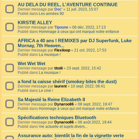
AU DELA DU REEL, L'AVENTURE CONTINUE
Dernier message par
Doc'
«
11 juil. 2023, 15:07
Publié dans
Les années 90
KIRSTIE ALLEY
Dernier message par
Tipoune
«
06 déc. 2022, 17:13
Publié dans
Hommage à ceux qui ont marqué notre enfance
AFRICA a 40 ans ! REMIXES par DJ Superfunk, Luke
Mornay, 7th Heaven...
Dernier message par
Flexiloop
«
21 oct. 2022, 17:53
Publié dans
La musique !
Wet Wet Wet
Dernier message par
titoili
«
23 sept. 2022, 15:42
Publié dans
La musique !
a fond la caisse shérif (smokey bites the dust)
Dernier message par
laurent
«
10 sept. 2022, 06:41
Publié dans
Le ciné !
Sa Majesté la Reine Elizabeth II
Dernier message par
Dynaroo86
«
08 sept. 2022, 19:47
Publié dans
Hommage à ceux qui ont marqué notre enfance
Spécifications techniques Bluetooth
Dernier message par
Dynaroo86
«
06 août 2022, 19:44
Publié dans
Vie actuelle et sujets divers...
Assurance auto: bientôt la fin de la vignette verte