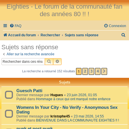
Eighties - Le forum de la communauté fan
des années 80 !! !
FAQ
Connexion
R
Accueil du forum
Rechercher
Sujets sans réponse
e
Sujets sans réponse
c
Aller sur la recherche avancée
h
RECHERCHER
RECHERCHE AVANCÉE
e
1
2
3
4
La recherche a retourné 152 résultats
SUIVANT
r
c
Sujets
h
Guesch Patti
e
Dernier message par
Hugues
«
23 juin 2026, 01:05
Publié dans
Hommage à ceux qui ont marqué notre enfance
r
Womens In Your City - No Verify - Anonymous Sex
Dating
Dernier message par
kristophe45
«
23 mai 2026, 14:55
Publié dans
BIENVENUE DANS LA COMMUNAUTE EIGHTIES !! !
punk et post punk