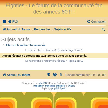
Eighties - Le forum de la communauté fan
des années 80 !! !
FAQ
Connexion
R
Accueil du forum
Rechercher
Sujets actifs
e
Sujets actifs
c
Aller sur la recherche avancée
h
La recherche a retourné 0 résultat • Page
1
sur
1
e
Aucun résultat ne correspond aux termes que vous avez spécifiés.
r
La recherche a retourné 0 résultat • Page
1
sur
1
c
h
Accueil du forum
Fuseau horaire sur
UTC+02:00
e
Développé par
phpBB
® Forum Software © phpBB Limited
r
Traduction française officielle
©
Qiaeru
Style by
phpBB Spain