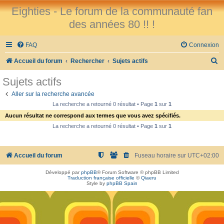
Eighties - Le forum de la communauté fan
des années 80 !! !
FAQ
Connexion
R
Accueil du forum
Rechercher
Sujets actifs
e
Sujets actifs
c
Aller sur la recherche avancée
h
La recherche a retourné 0 résultat • Page
1
sur
1
e
Aucun résultat ne correspond aux termes que vous avez spécifiés.
r
La recherche a retourné 0 résultat • Page
1
sur
1
c
h
Accueil du forum
Fuseau horaire sur
UTC+02:00
e
Développé par
phpBB
® Forum Software © phpBB Limited
r
Traduction française officielle
©
Qiaeru
Style by
phpBB Spain